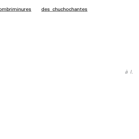
ombriminures
des chuchochantes
à l.