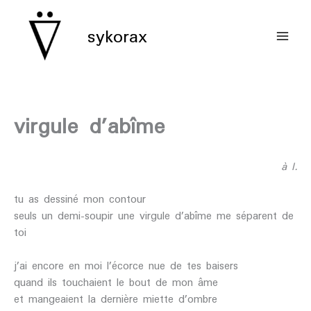
aller
au
sykorax
contenu
virgule d’abîme
à l.
tu as dessiné mon contour
seuls un demi-soupir une virgule d’abîme me séparent de
toi
j’ai encore en moi l’écorce nue de tes baisers
quand ils touchaient le bout de mon âme
et mangeaient la dernière miette d’ombre