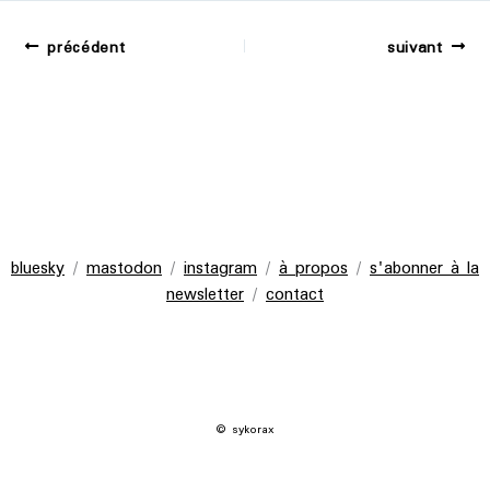
précédent
suivant
bluesky
/
mastodon
/
instagram
/
à propos
/
s'abonner à la
newsletter
/
contact
© sykorax