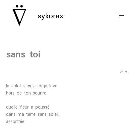
aller
au
sykorax
contenu
sans toi
à c.
le soleil s’est-il déjà levé
hors de ton sourire
quelle fleur a poussé
dans ma terre sans soleil
assoiffée