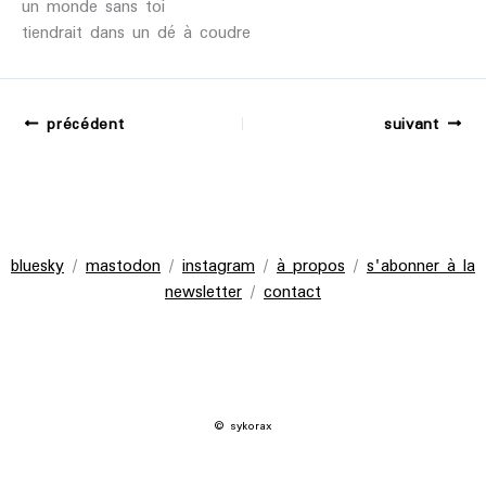
un monde sans toi
tiendrait dans un dé à coudre
précédent
suivant
bluesky
/
mastodon
/
instagram
/
à propos
/
s'abonner à la
newsletter
/
contact
© sykorax