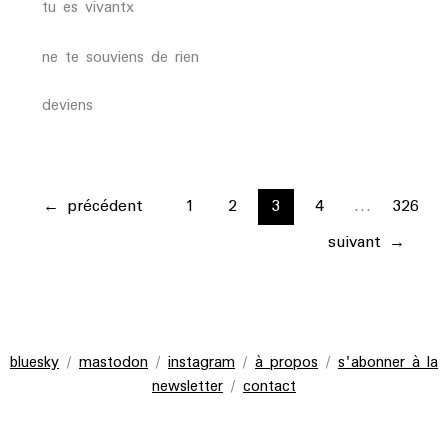
tu es vivantx
ne te souviens de rien
deviens
←
précédent
1
2
3
4
…
326
suivant
→
bluesky
/
mastodon
/
instagram
/
à propos
/
s'abonner à la
newsletter
/
contact