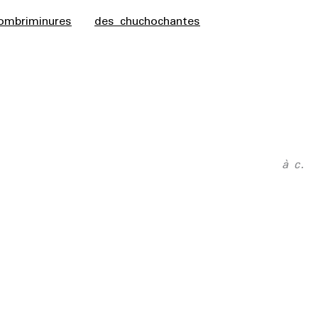
ombriminures
des chuchochantes
à c.