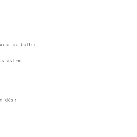
cœur de battre
ais astres
n désir