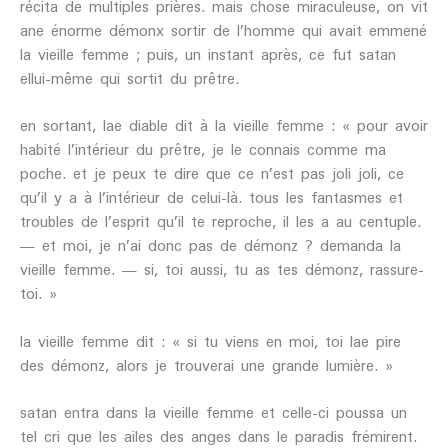
récita de multiples prières. mais chose miraculeuse, on vit
ane énorme démonx sortir de l’homme qui avait emmené
la vieille femme ; puis, un instant après, ce fut satan
ellui-même qui sortit du prêtre.
en sortant, lae diable dit à la vieille femme : « pour avoir
habité l’intérieur du prêtre, je le connais comme ma
poche. et je peux te dire que ce n’est pas joli joli, ce
qu’il y a à l’intérieur de celui-là. tous les fantasmes et
troubles de l’esprit qu’il te reproche, il les a au centuple.
— et moi, je n’ai donc pas de démonz ? demanda la
vieille femme. — si, toi aussi, tu as tes démonz, rassure-
toi. »
la vieille femme dit : « si tu viens en moi, toi lae pire
des démonz, alors je trouverai une grande lumière. »
satan entra dans la vieille femme et celle-ci poussa un
tel cri que les ailes des anges dans le paradis frémirent.