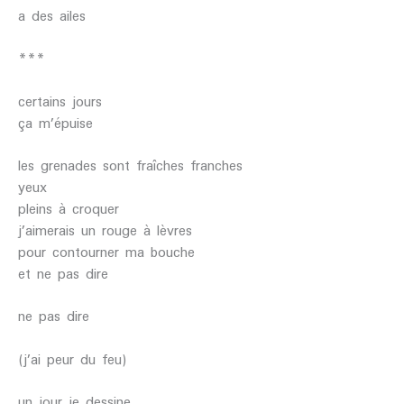
a des ailes
***
certains jours
ça m’épuise
les grenades sont fraîches franches
yeux
pleins à croquer
j’aimerais un rouge à lèvres
pour contourner ma bouche
et ne pas dire
ne pas dire
(j’ai peur du feu)
un jour je dessine