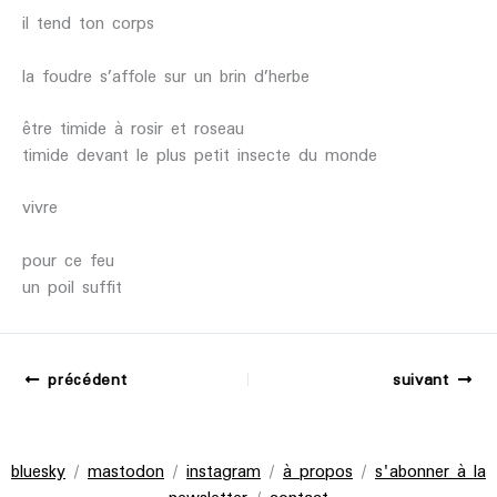
il tend ton corps
la foudre s’affole sur un brin d’herbe
être timide à rosir et roseau
timide devant le plus petit insecte du monde
vivre
pour ce feu
un poil suffit
précédent
suivant
bluesky
/
mastodon
/
instagram
/
à propos
/
s'abonner à la