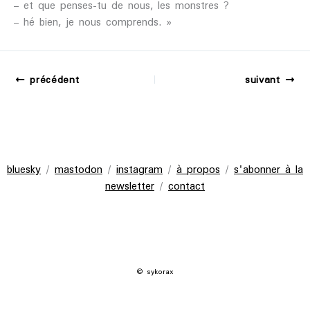
– et que penses-tu de nous, les monstres ?
– hé bien, je nous comprends. »
précédent
suivant
bluesky
/
mastodon
/
instagram
/
à propos
/
s'abonner à la
newsletter
/
contact
© sykorax