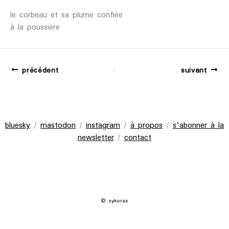
le corbeau et sa plume confiée
à la poussière
précédent
suivant
bluesky
/
mastodon
/
instagram
/
à propos
/
s'abonner à la
newsletter
/
contact
© sykorax