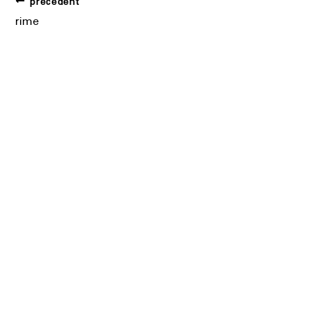
précédent
rime