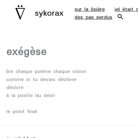
aller
sur la lisière
iel était 
sykorax
au
des pas perdus
contenu
exégèse
lire chaque poème chaque vision
comme si tu devais déchirer
déclore
à la pointe du désir
le point final