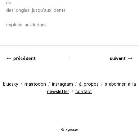
ris
des ongles jusqu’aux dents
explose au-dedans
précédent
suivant
bluesky
/
mastodon
/
instagram
/
à propos
/
s'abonner à la
newsletter
/
contact
© sykorax